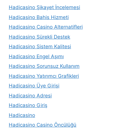
Hadicasino Şikayet İncelemesi
Hadicasino Bahis Hizmeti
Hadicasino Casino Alternatifleri
Hadicasino Sürekli Destek
Hadicasino Sistem Kalitesi
Hadicasino Engel Aşımı
Hadicasino Sorunsuz Kullanım
Hadicasino Yatırımcı Grafikleri
Hadicasino Üye Girişi
Hadicasino Adresi
Hadicasino Giriş
Hadicasino
Hadicasino Casino Öncülüğü