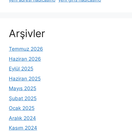
Arşivler
Temmuz 2026
Haziran 2026
Eylül 2025
Haziran 2025
Mayıs 2025
Şubat 2025
Ocak 2025
Aralık 2024
Kasım 2024