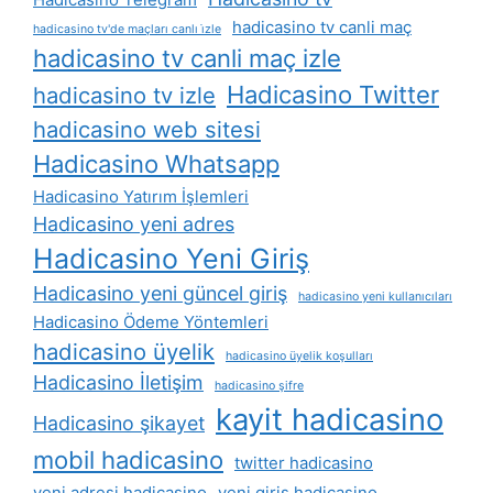
hadicasino tv canli maç
hadicasino tv'de maçları canlı i̇zle
hadicasino tv canli maç izle
Hadicasino Twitter
hadicasino tv izle
hadicasino web sitesi
Hadicasino Whatsapp
Hadicasino Yatırım İşlemleri
Hadicasino yeni adres
Hadicasino Yeni Giriş
Hadicasino yeni güncel giriş
hadicasino yeni kullanıcıları
Hadicasino Ödeme Yöntemleri
hadicasino üyelik
hadicasino üyelik koşulları
Hadicasino İletişim
hadicasino şifre
kayit hadicasino
Hadicasino şikayet
mobil hadicasino
twitter hadicasino
yeni adresi hadicasino
yeni giris hadicasino