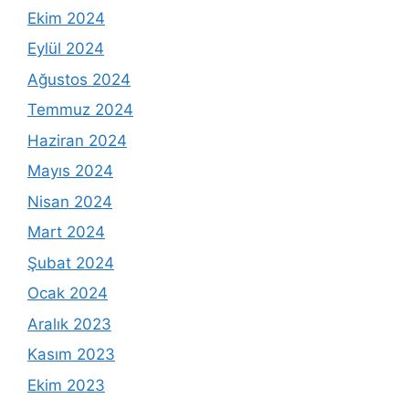
Ekim 2024
Eylül 2024
Ağustos 2024
Temmuz 2024
Haziran 2024
Mayıs 2024
Nisan 2024
Mart 2024
Şubat 2024
Ocak 2024
Aralık 2023
Kasım 2023
Ekim 2023