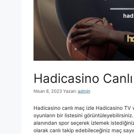
Hadicasino Canlı
Nisan 8, 2023
Yazarı:
admin
Hadicasino canlı maç izle Hadicasino TV 
oyunların bir listesini görüntüleyebilirsini
alanından spor seçerek izlemek istediğiniz 
olarak canlı takip edebileceğiniz maç sayısı