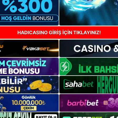
HADICASINO GİRİŞ İÇİN TIKLAYINIZ!