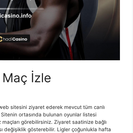
 Maç İzle
web sitesini ziyaret ederek mevcut tüm canlı
z. Sitenin ortasında bulunan oyunlar listesi
maçları görebilirsiniz. Ziyaret saatinize bağlı
 değişiklik gösterebilir. Ligler çoğunlukla hafta