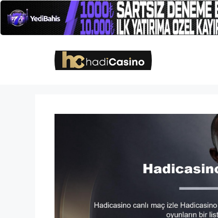
İçeriğe
atla