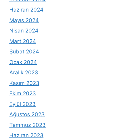
Haziran 2024
Mayıs 2024
Nisan 2024
Mart 2024
Şubat 2024
Ocak 2024
Aralık 2023
Kasım 2023
Ekim 2023
Eylül 2023
Ağustos 2023
Temmuz 2023
Haziran 2023