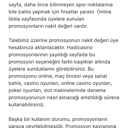
sayfa, daha önce bilinmeyen spor noktalarına
bile bahis yapmak için fırsatlar yaratır. Online
İddia sayfasında üyelere sunulan
promosyonların nakit değeri vardır.
Talebiniz üzerine promosyonun nakit değeri üye
hesabınıza aktarılacaktır. Hadicasino
promosyonlarının yayıldığı sayfada bu
promosyon seçeneğini farklı başlıklar altında
üyelere sunduklarını görebilirsiniz. Bu
promosyonu online, maç öncesi veya sanal
bahis, casino oyunları, online casino oyunları,
poker oyunları, slot makinelerinde deneme
promosyonunun nasıl alınacağı anlatıldığı sürece
kullanabilirsiniz.
Başka bir kullanım durumu, promosyonların
paraya çevrilebilmesidir. Promosyon kavramına