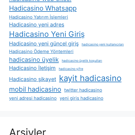
Hadicasino Whatsapp
Hadicasino Yatırım İşlemleri
Hadicasino yeni adres
Hadicasino Yeni Giriş
Hadicasino yeni güncel giriş
hadicasino yeni kullanıcıları
Hadicasino Ödeme Yöntemleri
hadicasino üyelik
hadicasino üyelik koşulları
Hadicasino İletişim
hadicasino şifre
kayit hadicasino
Hadicasino şikayet
mobil hadicasino
twitter hadicasino
yeni adresi hadicasino
yeni giris hadicasino
Arşivler