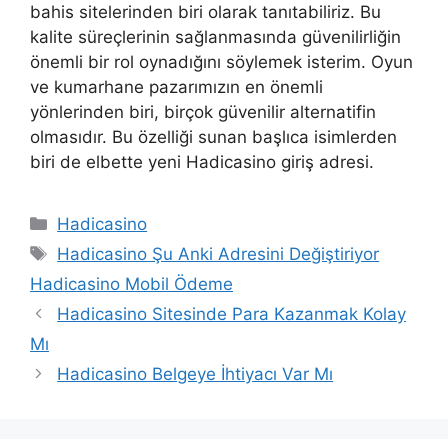
bahis sitelerinden biri olarak tanıtabiliriz. Bu
kalite süreçlerinin sağlanmasında güvenilirliğin
önemli bir rol oynadığını söylemek isterim. Oyun
ve kumarhane pazarımızın en önemli
yönlerinden biri, birçok güvenilir alternatifin
olmasıdır. Bu özelliği sunan başlıca isimlerden
biri de elbette yeni Hadicasino giriş adresi.
Kategoriler
Hadicasino
Etiketler
Hadicasino Şu Anki Adresini Değiştiriyor
Hadicasino Mobil Ödeme
Yazı
Hadicasino Sitesinde Para Kazanmak Kolay
dolaşımı
Mı
Hadicasino Belgeye İhtiyacı Var Mı