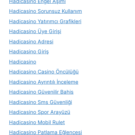
Hadicasino Engel Aşımı
Hadicasino Sorunsuz Kullanım
Hadicasino Yatırımcı Grafikleri
Hadicasino Üye Girişi
Hadicasino Adresi
Hadicasino Giriş
Hadicasino
Hadicasino Casino Öncülüğü
Hadicasino Ayrıntılı İnceleme
Hadicasino Güvenilir Bahis
Hadicasino Sms Güvenliği
Hadicasino Spor Arayüzü
Hadicasino Mobil Rulet
Hadicasino Patlama Eğlencesi