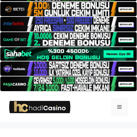
İçeriğe
atla
Menü