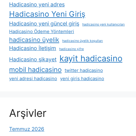
Hadicasino yeni adres
Hadicasino Yeni Giriş
Hadicasino yeni güncel giriş
hadicasino yeni kullanıcıları
Hadicasino Ödeme Yöntemleri
hadicasino üyelik
hadicasino üyelik koşulları
Hadicasino İletişim
hadicasino şifre
kayit hadicasino
Hadicasino şikayet
mobil hadicasino
twitter hadicasino
yeni adresi hadicasino
yeni giris hadicasino
Arşivler
Temmuz 2026