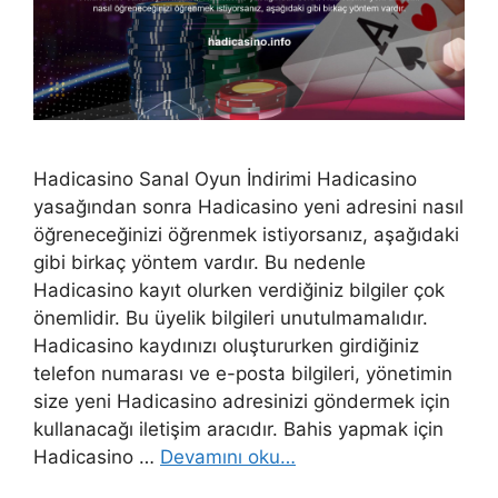
Hadicasino Sanal Oyun İndirimi Hadicasino
yasağından sonra Hadicasino yeni adresini nasıl
öğreneceğinizi öğrenmek istiyorsanız, aşağıdaki
gibi birkaç yöntem vardır. Bu nedenle
Hadicasino kayıt olurken verdiğiniz bilgiler çok
önemlidir. Bu üyelik bilgileri unutulmamalıdır.
Hadicasino kaydınızı oluştururken girdiğiniz
telefon numarası ve e-posta bilgileri, yönetimin
size yeni Hadicasino adresinizi göndermek için
kullanacağı iletişim aracıdır. Bahis yapmak için
Hadicasino …
Devamını oku…