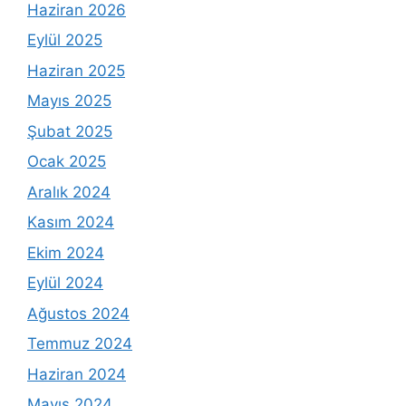
Haziran 2026
Eylül 2025
Haziran 2025
Mayıs 2025
Şubat 2025
Ocak 2025
Aralık 2024
Kasım 2024
Ekim 2024
Eylül 2024
Ağustos 2024
Temmuz 2024
Haziran 2024
Mayıs 2024