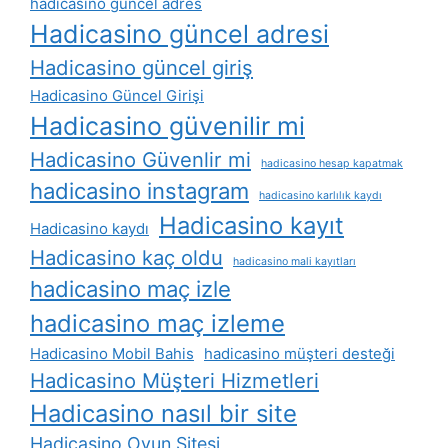
hadicasino güncel adres
Hadicasino güncel adresi
Hadicasino güncel giriş
Hadicasino Güncel Girişi
Hadicasino güvenilir mi
Hadicasino Güvenlir mi
hadicasino hesap kapatmak
hadicasino instagram
hadicasino karlılık kaydı
Hadicasino kayıt
Hadicasino kaydı
Hadicasino kaç oldu
hadicasino mali kayıtları
hadicasino maç izle
hadicasino maç izleme
Hadicasino Mobil Bahis
hadicasino müşteri desteği
Hadicasino Müşteri Hizmetleri
Hadicasino nasıl bir site
Hadicasino Oyun Sitesi