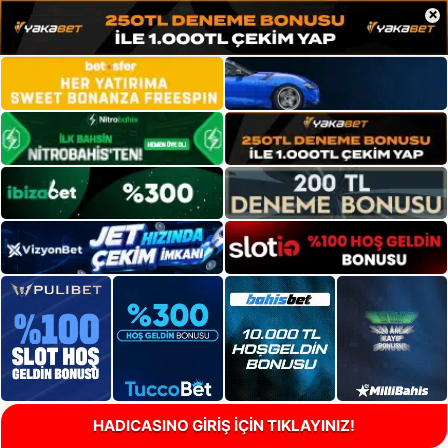
×
HADICASINO GİRİŞ İÇİN TIKLAYINIZ!