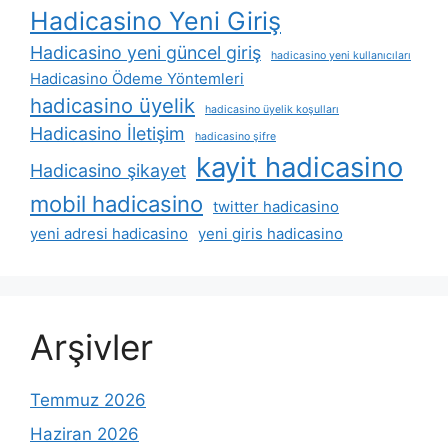
Hadicasino Yeni Giriş
Hadicasino yeni güncel giriş
hadicasino yeni kullanıcıları
Hadicasino Ödeme Yöntemleri
hadicasino üyelik
hadicasino üyelik koşulları
Hadicasino İletişim
hadicasino şifre
kayit hadicasino
Hadicasino şikayet
mobil hadicasino
twitter hadicasino
yeni adresi hadicasino
yeni giris hadicasino
Arşivler
Temmuz 2026
Haziran 2026