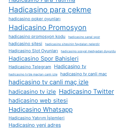
Hadicasino para çekme
hadicasino poker oyunları
Hadicasino Promosyon
hadicasino promosyon kodu
hadicasino sanal spor
hadicasino sitesi
hadicasino sitesinin faydaları nelerdir
Hadicasino Slot Oyunları
hadicasino sosyal medyadan duyurdu
Hadicasino Spor Bahisleri
Hadicasino tv
Hadicasino Telegram
hadicasino tv canli maç
hadicasino tv'de maçları canlı i̇zle
hadicasino tv canli maç izle
Hadicasino Twitter
hadicasino tv izle
hadicasino web sitesi
Hadicasino Whatsapp
Hadicasino Yatırım İşlemleri
Hadicasino yeni adres