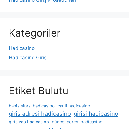
Kategoriler
Hadicasino
Hadicasino Giriş
Etiket Bulutu
bahis sitesi hadicasino
canli hadicasino
giris adresi hadicasino
girisi hadicasino
giris yap hadicasino
güncel adresi hadicasino