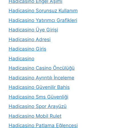
Hadicasino Engel Aşımı
Hadicasino Sorunsuz Kullanım
Hadicasino Yatırımcı Grafikleri
Hadicasino Üye Girişi
Hadicasino Adresi
Hadicasino Giriş
Hadicasino
Hadicasino Casino Öncülüğü
Hadicasino Ayrıntılı İnceleme
Hadicasino Güvenilir Bahis
Hadicasino Sms Güvenliği
Hadicasino Spor Arayüzü
Hadicasino Mobil Rulet
Hadicasino Patlama Eğlencesi