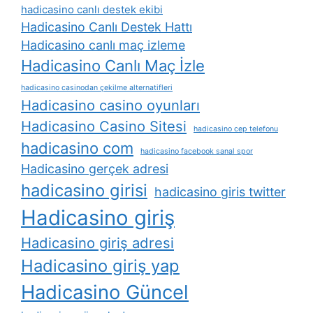
hadicasino canlı destek ekibi
Hadicasino Canlı Destek Hattı
Hadicasino canlı maç izleme
Hadicasino Canlı Maç İzle
hadicasino casinodan çekilme alternatifleri
Hadicasino casino oyunları
Hadicasino Casino Sitesi
hadicasino cep telefonu
hadicasino com
hadicasino facebook sanal spor
Hadicasino gerçek adresi
hadicasino girisi
hadicasino giris twitter
Hadicasino giriş
Hadicasino giriş adresi
Hadicasino giriş yap
Hadicasino Güncel