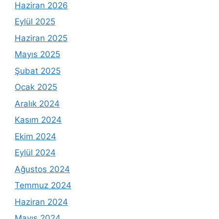
Haziran 2026
Eylül 2025
Haziran 2025
Mayıs 2025
Şubat 2025
Ocak 2025
Aralık 2024
Kasım 2024
Ekim 2024
Eylül 2024
Ağustos 2024
Temmuz 2024
Haziran 2024
Mayıs 2024