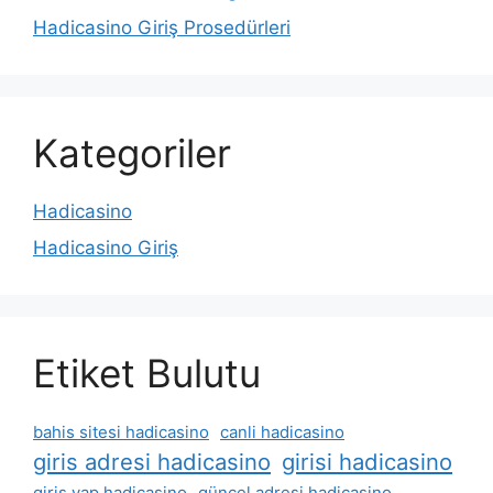
Hadicasino Giriş Prosedürleri
Kategoriler
Hadicasino
Hadicasino Giriş
Etiket Bulutu
bahis sitesi hadicasino
canli hadicasino
giris adresi hadicasino
girisi hadicasino
giris yap hadicasino
güncel adresi hadicasino