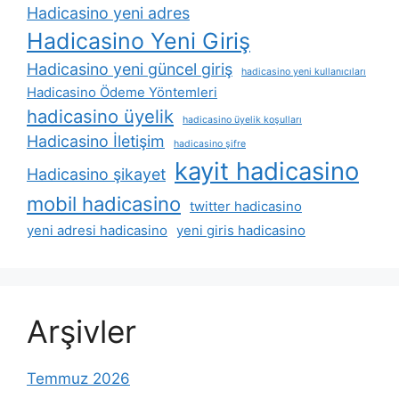
Hadicasino yeni adres
Hadicasino Yeni Giriş
Hadicasino yeni güncel giriş
hadicasino yeni kullanıcıları
Hadicasino Ödeme Yöntemleri
hadicasino üyelik
hadicasino üyelik koşulları
Hadicasino İletişim
hadicasino şifre
kayit hadicasino
Hadicasino şikayet
mobil hadicasino
twitter hadicasino
yeni adresi hadicasino
yeni giris hadicasino
Arşivler
Temmuz 2026