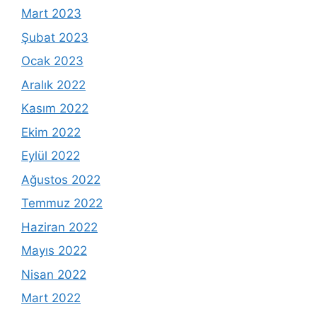
Mart 2023
Şubat 2023
Ocak 2023
Aralık 2022
Kasım 2022
Ekim 2022
Eylül 2022
Ağustos 2022
Temmuz 2022
Haziran 2022
Mayıs 2022
Nisan 2022
Mart 2022