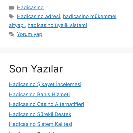
Kategoriler
Hadicasino
Etiketler
Hadicasino adresi
,
hadicasino mükemmel
altyapı
,
hadicasino üyelik sistemi
Yorum yap
Son Yazılar
Hadicasino Şikayet İncelemesi
Hadicasino Bahis Hizmeti
Hadicasino Casino Alternatifleri
Hadicasino Sürekli Destek
Hadicasino Sistem Kalitesi