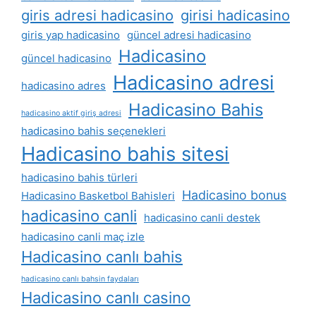
giris adresi hadicasino
girisi hadicasino
giris yap hadicasino
güncel adresi hadicasino
Hadicasino
güncel hadicasino
Hadicasino adresi
hadicasino adres
Hadicasino Bahis
hadicasino aktif giriş adresi
hadicasino bahis seçenekleri
Hadicasino bahis sitesi
hadicasino bahis türleri
Hadicasino bonus
Hadicasino Basketbol Bahisleri
hadicasino canli
hadicasino canli destek
hadicasino canli maç izle
Hadicasino canlı bahis
hadicasino canlı bahsin faydaları
Hadicasino canlı casino