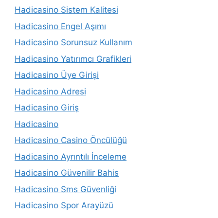
Hadicasino Sistem Kalitesi
Hadicasino Engel Aşımı
Hadicasino Sorunsuz Kullanım
Hadicasino Yatırımcı Grafikleri
Hadicasino Üye Girişi
Hadicasino Adresi
Hadicasino Giriş
Hadicasino
Hadicasino Casino Öncülüğü
Hadicasino Ayrıntılı İnceleme
Hadicasino Güvenilir Bahis
Hadicasino Sms Güvenliği
Hadicasino Spor Arayüzü