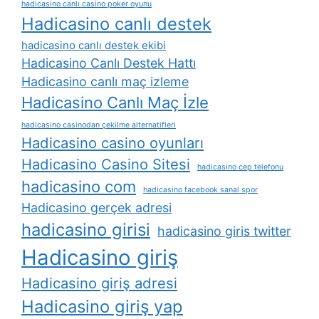
hadicasino canlı casino poker oyunu
Hadicasino canlı destek
hadicasino canlı destek ekibi
Hadicasino Canlı Destek Hattı
Hadicasino canlı maç izleme
Hadicasino Canlı Maç İzle
hadicasino casinodan çekilme alternatifleri
Hadicasino casino oyunları
Hadicasino Casino Sitesi
hadicasino cep telefonu
hadicasino com
hadicasino facebook sanal spor
Hadicasino gerçek adresi
hadicasino girisi
hadicasino giris twitter
Hadicasino giriş
Hadicasino giriş adresi
Hadicasino giriş yap