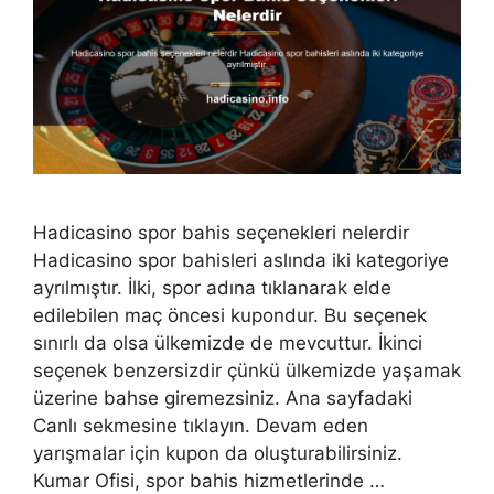
Hadicasino spor bahis seçenekleri nelerdir
Hadicasino spor bahisleri aslında iki kategoriye
ayrılmıştır. İlki, spor adına tıklanarak elde
edilebilen maç öncesi kupondur. Bu seçenek
sınırlı da olsa ülkemizde de mevcuttur. İkinci
seçenek benzersizdir çünkü ülkemizde yaşamak
üzerine bahse giremezsiniz. Ana sayfadaki
Canlı sekmesine tıklayın. Devam eden
yarışmalar için kupon da oluşturabilirsiniz.
Kumar Ofisi, spor bahis hizmetlerinde …