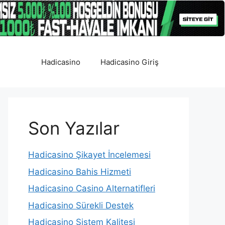
Hadicasino
Hadicasino Giriş
Son Yazılar
Hadicasino Şikayet İncelemesi
Hadicasino Bahis Hizmeti
Hadicasino Casino Alternatifleri
Hadicasino Sürekli Destek
Hadicasino Sistem Kalitesi