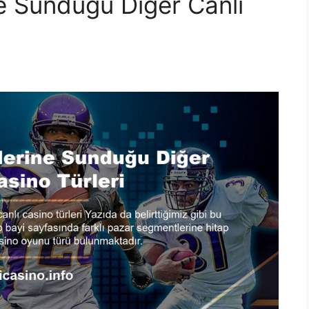
e Sunduğu Diğer Canlı