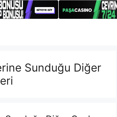
erine Sunduğu Diğer
eri