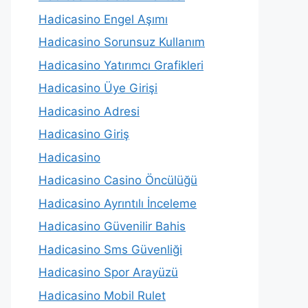
Hadicasino Engel Aşımı
Hadicasino Sorunsuz Kullanım
Hadicasino Yatırımcı Grafikleri
Hadicasino Üye Girişi
Hadicasino Adresi
Hadicasino Giriş
Hadicasino
Hadicasino Casino Öncülüğü
Hadicasino Ayrıntılı İnceleme
Hadicasino Güvenilir Bahis
Hadicasino Sms Güvenliği
Hadicasino Spor Arayüzü
Hadicasino Mobil Rulet