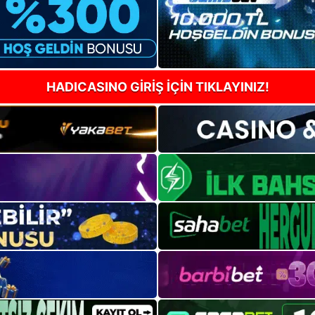
HADICASINO GİRİŞ İÇİN TIKLAYINIZ!