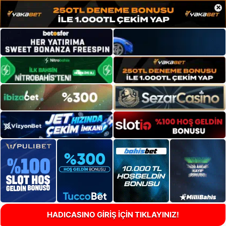
×
HADICASINO GİRİŞ İÇİN TIKLAYINIZ!