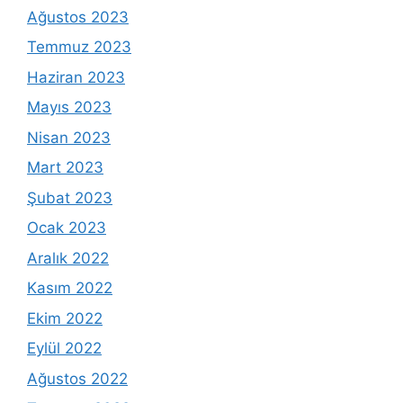
Ağustos 2023
Temmuz 2023
Haziran 2023
Mayıs 2023
Nisan 2023
Mart 2023
Şubat 2023
Ocak 2023
Aralık 2022
Kasım 2022
Ekim 2022
Eylül 2022
Ağustos 2022