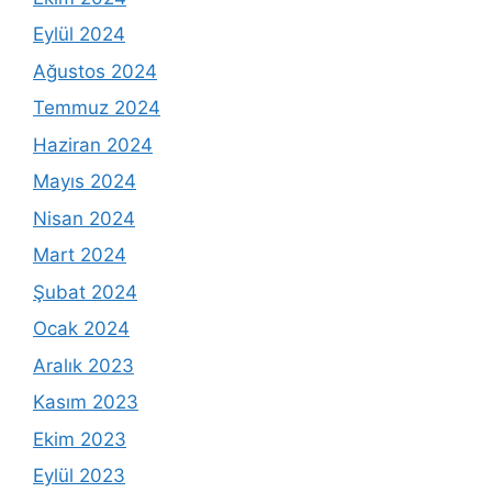
Eylül 2024
Ağustos 2024
Temmuz 2024
Haziran 2024
Mayıs 2024
Nisan 2024
Mart 2024
Şubat 2024
Ocak 2024
Aralık 2023
Kasım 2023
Ekim 2023
Eylül 2023