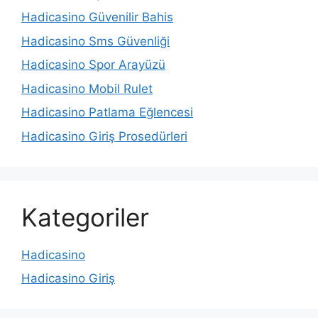
Hadicasino Güvenilir Bahis
Hadicasino Sms Güvenliği
Hadicasino Spor Arayüzü
Hadicasino Mobil Rulet
Hadicasino Patlama Eğlencesi
Hadicasino Giriş Prosedürleri
Kategoriler
Hadicasino
Hadicasino Giriş