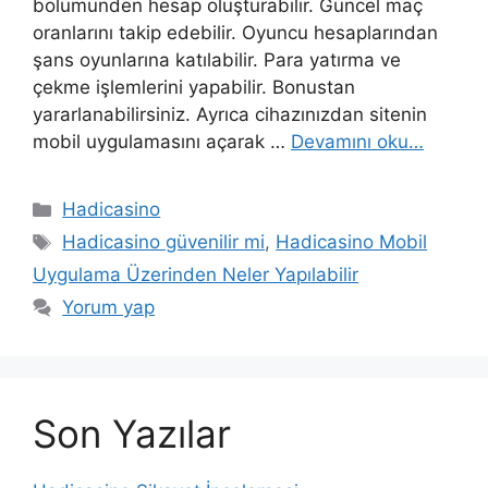
bölümünden hesap oluşturabilir. Güncel maç
oranlarını takip edebilir. Oyuncu hesaplarından
şans oyunlarına katılabilir. Para yatırma ve
çekme işlemlerini yapabilir. Bonustan
yararlanabilirsiniz. Ayrıca cihazınızdan sitenin
mobil uygulamasını açarak …
Devamını oku…
Kategoriler
Hadicasino
Etiketler
Hadicasino güvenilir mi
,
Hadicasino Mobil
Uygulama Üzerinden Neler Yapılabilir
Yorum yap
Son Yazılar