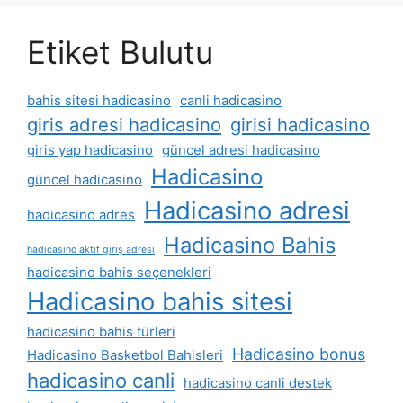
Etiket Bulutu
bahis sitesi hadicasino
canli hadicasino
giris adresi hadicasino
girisi hadicasino
giris yap hadicasino
güncel adresi hadicasino
Hadicasino
güncel hadicasino
Hadicasino adresi
hadicasino adres
Hadicasino Bahis
hadicasino aktif giriş adresi
hadicasino bahis seçenekleri
Hadicasino bahis sitesi
hadicasino bahis türleri
Hadicasino bonus
Hadicasino Basketbol Bahisleri
hadicasino canli
hadicasino canli destek