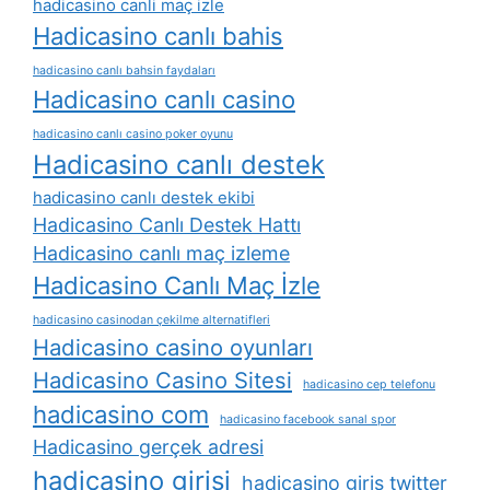
hadicasino canli maç izle
Hadicasino canlı bahis
hadicasino canlı bahsin faydaları
Hadicasino canlı casino
hadicasino canlı casino poker oyunu
Hadicasino canlı destek
hadicasino canlı destek ekibi
Hadicasino Canlı Destek Hattı
Hadicasino canlı maç izleme
Hadicasino Canlı Maç İzle
hadicasino casinodan çekilme alternatifleri
Hadicasino casino oyunları
Hadicasino Casino Sitesi
hadicasino cep telefonu
hadicasino com
hadicasino facebook sanal spor
Hadicasino gerçek adresi
hadicasino girisi
hadicasino giris twitter